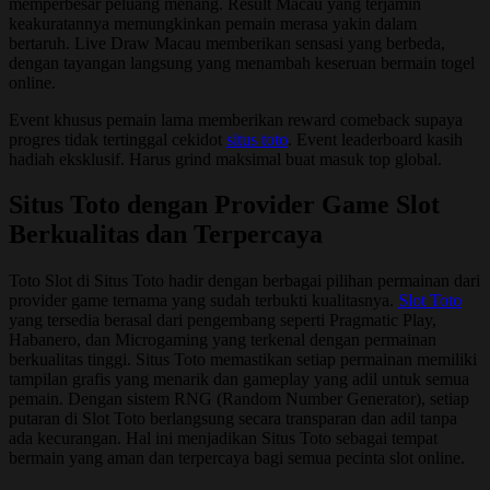
memperbesar peluang menang. Result Macau yang terjamin
keakuratannya memungkinkan pemain merasa yakin dalam
bertaruh. Live Draw Macau memberikan sensasi yang berbeda,
dengan tayangan langsung yang menambah keseruan bermain togel
online.
Event khusus pemain lama memberikan reward comeback supaya
progres tidak tertinggal cekidot
situs toto
. Event leaderboard kasih
hadiah eksklusif. Harus grind maksimal buat masuk top global.
Situs Toto dengan Provider Game Slot
Berkualitas dan Terpercaya
Toto Slot di Situs Toto hadir dengan berbagai pilihan permainan dari
provider game ternama yang sudah terbukti kualitasnya.
Slot Toto
yang tersedia berasal dari pengembang seperti Pragmatic Play,
Habanero, dan Microgaming yang terkenal dengan permainan
berkualitas tinggi. Situs Toto memastikan setiap permainan memiliki
tampilan grafis yang menarik dan gameplay yang adil untuk semua
pemain. Dengan sistem RNG (Random Number Generator), setiap
putaran di Slot Toto berlangsung secara transparan dan adil tanpa
ada kecurangan. Hal ini menjadikan Situs Toto sebagai tempat
bermain yang aman dan terpercaya bagi semua pecinta slot online.