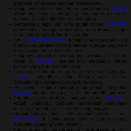
preferensi, sehingga pengalaman terasa personal.
Setiap pemain bebas menentukan jenis hiburan di
Sabatoto
sesuai minat mereka, sehingga pengalaman bermain terasa
personal, fleksibel, dan lebih menyenangkan.
Memperbarui dapur kini lebih mudah karena
Togel resmi
menyediakan berbagai kulkas dari brand ternama dengan
harga yang kompetitif dan fitur unggulan.
Lewat
https://kaisar789.com
, pemain bebas menentukan jenis
hiburan atau permainan favorit mereka, sehingga pengalaman
bermain selalu terasa fleksibel dan seru.
Setiap pemain bebas menentukan jenis permainan yang paling
sesuai di
Sbobet88
, menghadirkan pengalaman hiburan
personal yang unik dan memuaskan.
Pemain dapat memilih pasaran yang mereka sukai, sedangkan
Sabatoto
menyajikan varian Hiburan agar keseruan
Permainan tidak terbatas dan terus berkembang.
Hal tersebut semakin memikat minat pemain, menjadikan
Togel178
berada di tengah alasan mereka memilih agen resmi.
Popularitas penyedia hiburan meningkat karena
Pedetogel
di
tengah layanannya membantu memberikan kenyamanan
bermain yang lebih konsisten untuk setiap pengguna.
Banyak pengguna merasa lebih nyaman beraktivitas karena
Toto Macau
di tengah sistem layanan mampu menjaga
kestabilan sepanjang waktu bermain.
Situasi ini membuat banyak pemain tertarik bergabung karena