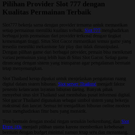
Pilihan Provider Slot 777 dengan
Kualitas Permainan Terbaik
Slot777 bekerja sama dengan provider ternama untuk memastikan
setiap permainan memiliki kualitas terbaik.
Slot 777
menghadirkan
berbagai jenis permainan dari provider terkenal dengan tingkat
kemenangan tinggi. Situs Slot Gacor memastikan semua game yang
tersedia memiliki mekanisme fair play dan tidak dimanipulasi.
Dengan pilihan game dari berbagai provider, pemain bisa menikmati
variasi permainan yang lebih luas di Situs Slot Gacor. Setiap game
dirancang dengan sistem yang transparan agar pengalaman bermain
tetap menyenangkan.
Slot Thailand kerap dipakai untuk menjelaskan pengaturan ruang
digital dalam sistem hiburan.
Slot server Thailand
menjadi faktor
penentu kelancaran layanan hiburan daring. Banyak pihak
menyebut situs slot Thailand saat membahas pusat informasi digital.
Slot gacor Thailand digunakan sebagai simbol sistem yang bekerja
maksimal dan lancar. Semua ini menjadikan hiburan online modern
terus menghadirkan fitur baru yang menarik.
Tren bermain dengan modal ringan semakin berkembang, dan
Slot
Depo 10k
menjadi pilihan utama karena memberikan kebebasan
bermain dengan budget minimal namun tetap seru dan menantang.