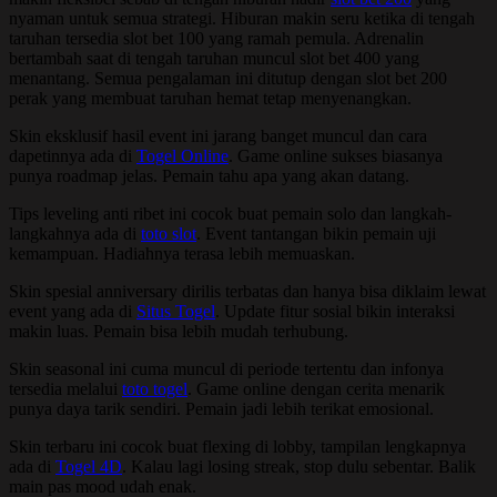
nyaman untuk semua strategi. Hiburan makin seru ketika di tengah
taruhan tersedia slot bet 100 yang ramah pemula. Adrenalin
bertambah saat di tengah taruhan muncul slot bet 400 yang
menantang. Semua pengalaman ini ditutup dengan slot bet 200
perak yang membuat taruhan hemat tetap menyenangkan.
Skin eksklusif hasil event ini jarang banget muncul dan cara
dapetinnya ada di
Togel Online
. Game online sukses biasanya
punya roadmap jelas. Pemain tahu apa yang akan datang.
Tips leveling anti ribet ini cocok buat pemain solo dan langkah-
langkahnya ada di
toto slot
. Event tantangan bikin pemain uji
kemampuan. Hadiahnya terasa lebih memuaskan.
Skin spesial anniversary dirilis terbatas dan hanya bisa diklaim lewat
event yang ada di
Situs Togel
. Update fitur sosial bikin interaksi
makin luas. Pemain bisa lebih mudah terhubung.
Skin seasonal ini cuma muncul di periode tertentu dan infonya
tersedia melalui
toto togel
. Game online dengan cerita menarik
punya daya tarik sendiri. Pemain jadi lebih terikat emosional.
Skin terbaru ini cocok buat flexing di lobby, tampilan lengkapnya
ada di
Togel 4D
. Kalau lagi losing streak, stop dulu sebentar. Balik
main pas mood udah enak.