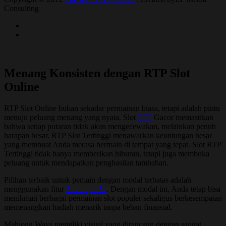
Consulting
Menang Konsisten dengan RTP Slot
Online
RTP Slot Online bukan sekadar permainan biasa, tetapi adalah pintu
menuju peluang menang yang nyata. Slot
RTP
Gacor memastikan
bahwa setiap putaran tidak akan mengecewakan, melainkan penuh
harapan besar. RTP Slot Tertinggi menawarkan keuntungan besar
yang membuat Anda merasa bermain di tempat yang tepat. Slot RTP
Tertinggi tidak hanya memberikan hiburan, tetapi juga membuka
peluang untuk mendapatkan penghasilan tambahan.
Pilihan terbaik untuk pemain dengan modal terbatas adalah
menggunakan fitur
Slot depo 5k
. Dengan modal ini, Anda tetap bisa
menikmati berbagai permainan slot populer sekaligus berkesempatan
memenangkan hadiah menarik tanpa beban finansial.
Mahjong Ways memiliki visual yang dirancang dengan sangat