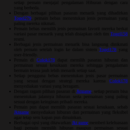
setiap pemain menjajal pengalaman Hiburan dengan cara
yang berbeda.
Dengan berbagai pilihan pasaran menarik yang dihadirkan
Togel279
, pemain bebas menentukan jenis permainan yang
paling mereka nikmati.
Pemain bebas memilih jenis permainan favorit mereka berkat
variasi pasar menarik yang telah disiapkan oleh tim
Togel158
resmi.
Berbagai jenis permainan menarik bisa langsung dinikmati
oleh pemain setelah login ke dalam sistem
Togel178
yang
user-friendly.
Pemain di
Colok178
dapat memilih pasaran hiburan dan
permainan sesuai kesukaan mereka sehingga pengalaman
bermain terasa jauh lebih menarik setiap saat.
Setiap pengguna bebas menentukan jenis pasar permainan
yang sesuai dengan strategi mereka karena
Colok178
menyediakan variasi yang beragam.
Dengan ragam pilihan pasaran di
Jktgame
, setiap pemain bisa
menentukan jalannya hiburan serta permainan yang paling
sesuai dengan keinginan pribadi mereka.
Pemain pun dapat memilih pasaran sesuai kesukaan, sebab
Jktgame
menyediakan hiburan dan permainan yang fleksibel
agar tetap seru kapan pun dimainkan.
Berbagai opsi yang ditawarkan
Jkt game
memberi keleluasaan
bagi pemain memilih hiburan maupun permainan sesuai