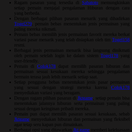
Ragam pasaran yang tersedia di
Sabatoto
memungkinkan
setiap pemain menjajal pengalaman Hiburan dengan cara
yang berbeda.
Dengan berbagai pilihan pasaran menarik yang dihadirkan
Togel279
, pemain bebas menentukan jenis permainan yang
paling mereka nikmati.
Pemain bebas memilih jenis permainan favorit mereka berkat
variasi pasar menarik yang telah disiapkan oleh tim
Togel158
resmi.
Berbagai jenis permainan menarik bisa langsung dinikmati
oleh pemain setelah login ke dalam sistem
Togel178
yang
user-friendly.
Pemain di
Colok178
dapat memilih pasaran hiburan dan
permainan sesuai kesukaan mereka sehingga pengalaman
bermain terasa jauh lebih menarik setiap saat.
Setiap pengguna bebas menentukan jenis pasar permainan
yang sesuai dengan strategi mereka karena
Colok178
menyediakan variasi yang beragam.
Dengan ragam pilihan pasaran di
Jktgame
, setiap pemain bisa
menentukan jalannya hiburan serta permainan yang paling
sesuai dengan keinginan pribadi mereka.
Pemain pun dapat memilih pasaran sesuai kesukaan, sebab
Jktgame
menyediakan hiburan dan permainan yang fleksibel
agar tetap seru kapan pun dimainkan.
Berbagai opsi yang ditawarkan
Jkt game
memberi keleluasaan