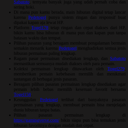
Sabatoto
, ternyata banyak juga yang udah pernah coba dan
sering hoki.
Di mana pun kamu berada, main hiburan digital tetap lancar
karena
Pedetogel
punya sistem ringan dan responsif buat
dipakai kapan aja lewat HP.
Platform
Togel178
tetap ringan dan cepat diakses dari HP,
bikin kamu bisa hiburan di mana pun dan kapan pun tanpa
batasan waktu dan tempat.
Pilihan pasaran yang beragam membuat pengalaman bermain
semakin menarik karena
Pedetogel
menghadirkan semua jenis
hiburan permainan paling lengkap.
Ragam pasar permainan disediakan lengkap, dan
Sabatoto
memastikan semuanya mudah diakses oleh para pemain.
Koleksi permainan lengkap ditawarkan oleh
Togel279
,
memberikan pemain kebebasan memilih dan menikmati
tantangan di berbagai jenis pasaran.
Beragam pilihan pasaran permainan lengkap disediakan agar
pemain lebih bebas memilih keseruan favorit bersama
Togel158
.
Keunggulan
Pedetogel
terlihat dari banyaknya pasaran
permainan yang lengkap, membuat pemain bisa menjelajah
dunia hiburan tanpa batas.
Pilihan pasaran permainan lengkap di
https://gamingverve.com/
bikin siapa pun bisa temukan jenis
hiburan favoritnya dengan mudah dan cepat.