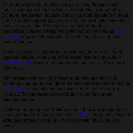
Mahjong Ways memiliki visual yang dirancang dengan sangat
indah, membuat pemain terpikat sejak awal. Detail simbol ubin
Mahjong memberikan nuansa otentik yang sulit ditemukan di game
lain. Latar belakang yang kaya warna dan animasi halus menambah
daya tarik permainan. Efek suara yang mendukung juga
memberikan suasana bermain yang semakin menyenangkan.
Slot
Mahjong
Ways adalah pengalaman visual dan audio yang benar-
benar memukau.
Event terbatas ini menghadirkan hadiah menarik yang bisa kamu
dapatkan dengan usaha yang relatif ringan, detailnya tersedia di
pedetogel login
. Event mingguan beri tantangan baru. Player jadi
tidak bosan.
Patch terbaru membawa buff besar untuk beberapa hero yang
sebelumnya jarang dipakai, daftar hero tersebut bisa kamu lihat pada
Toto Togel
. Event challenge musiman sering memberikan skin
eksklusif. Pemain biasanya rela grinding cukup lama untuk
mendapatkannya.
Event kali ini punya reward utama yang jadi incaran semua player,
cara dapetinnya bisa kamu lihat lewat
Togel279
. Komunitas Discord
sering jadi tempat sharing info. Banyak pemain aktif yang siap
bantu.