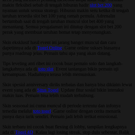
makin fleksibel sebab di tengah hiburan hadir
slot bet 200
yang
nyaman untuk semua strategi. Hiburan makin seru ketika di tengah
taruhan tersedia slot bet 100 yang ramah pemula. Adrenalin
bertambah saat di tengah taruhan muncul slot bet 400 yang
menantang. Semua pengalaman ini ditutup dengan slot bet 200
perak yang membuat taruhan hemat tetap menyenangkan.
Skin eksklusif hasil event ini jarang banget muncul dan cara
dapetinnya ada di
Togel Online
. Game online sukses biasanya
punya roadmap jelas. Pemain tahu apa yang akan datang.
Tips leveling anti ribet ini cocok buat pemain solo dan langkah-
langkahnya ada di
toto slot
. Event tantangan bikin pemain uji
kemampuan. Hadiahnya terasa lebih memuaskan.
Skin spesial anniversary dirilis terbatas dan hanya bisa diklaim lewat
event yang ada di
Situs Togel
. Update fitur sosial bikin interaksi
makin luas. Pemain bisa lebih mudah terhubung.
Skin seasonal ini cuma muncul di periode tertentu dan infonya
tersedia melalui
toto togel
. Game online dengan cerita menarik
punya daya tarik sendiri. Pemain jadi lebih terikat emosional.
Skin terbaru ini cocok buat flexing di lobby, tampilan lengkapnya
ada di
Togel 4D
. Kalau lagi losing streak, stop dulu sebentar. Balik