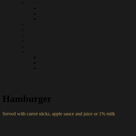
Marrakesh Restaurant
Menu
Drinks
Wine
Tangierine Cafe
Spice Road Table
Arts & Crafts
Reservations
Gallery
Contact
About
Employment
In The News
Hamburger
Served with carrot sticks, apple sauce and juice or 1% milk