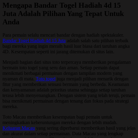
Mengapa Bandar Togel Hadiah 4d 15
Juta Adalah Pilihan Yang Tepat Untuk
Anda
Para pemain selalu mencari bandar dengan hadiah spektakuler.
Bandar Togel Hadiah 4d 15 Juta
adalah salah satu pilihan terbaik
bagi mereka yang ingin meraih hasil luar biasa dari taruhan angka
4D. Kesempatan seperti ini jarang ditemukan di situs lain.
Menjadi bagian dari situs toto terpercaya memberikan pengalaman
bermain toto togel yang seru dan aman. Setiap pemain dapat
menikmati berbagai permainan dengan tampilan modern yang
nyaman di mata.
Toto togel
juga menjadi pilihan menarik dengan
fitur yang memberikan sensasi bermain yang berbeda. Keamanan
dan kenyamanan adalah prioritas utama sehingga setiap taruhan
terasa lebih menyenangkan. Dengan sistem yang telah teruji, pemain
bisa menikmati permainan dengan tenang dan fokus pada strategi
mereka.
Toto Macau memberikan kesempatan bagi pemain untuk
meningkatkan keberuntungan mereka dengan lebih mudah.
Keluaran Macau
yang sering diperbarui memberikan hasil yang jelas
dan akurat dalam setiap permainan. Data Macau yang lengkap