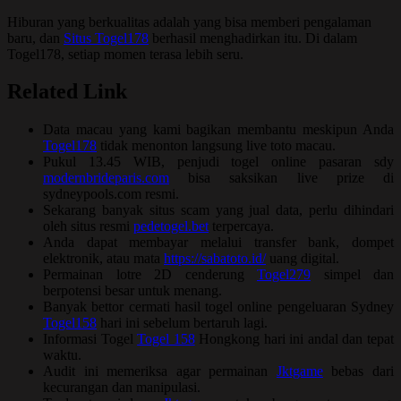
Hiburan yang berkualitas adalah yang bisa memberi pengalaman
baru, dan
Situs Togel178
berhasil menghadirkan itu. Di dalam
Togel178, setiap momen terasa lebih seru.
Related Link
Data macau yang kami bagikan membantu meskipun Anda
Togel178
tidak menonton langsung live toto macau.
Pukul 13.45 WIB, penjudi togel online pasaran sdy
modernbrideparis.com
bisa saksikan live prize di
sydneypools.com resmi.
Sekarang banyak situs scam yang jual data, perlu dihindari
oleh situs resmi
pedetogel.bet
terpercaya.
Anda dapat membayar melalui transfer bank, dompet
elektronik, atau mata
https://sabatoto.id/
uang digital.
Permainan lotre 2D cenderung
Togel279
simpel dan
berpotensi besar untuk menang.
Banyak bettor cermati hasil togel online pengeluaran Sydney
Togel158
hari ini sebelum bertaruh lagi.
Informasi Togel
Togel 158
Hongkong hari ini andal dan tepat
waktu.
Audit ini memeriksa agar permainan
Jktgame
bebas dari
kecurangan dan manipulasi.