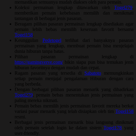
memastikan semuanya mudah diakses oleh para pemain.
Koleksi permainan lengkap ditawarkan oleh
Togel279
,
memberikan pemain kebebasan memilih dan menikmati
tantangan di berbagai jenis pasaran.
Beragam pilihan pasaran permainan lengkap disediakan agar
pemain lebih bebas memilih keseruan favorit bersama
Togel158
.
Keunggulan
Pedetogel
terlihat dari banyaknya pasaran
permainan yang lengkap, membuat pemain bisa menjelajah
dunia hiburan tanpa batas.
Pilihan pasaran permainan lengkap di
https://gamingverve.com/
bikin siapa pun bisa temukan jenis
hiburan favoritnya dengan mudah dan cepat.
Ragam pasaran yang tersedia di
Sabatoto
memungkinkan
setiap pemain menjajal pengalaman Hiburan dengan cara
yang berbeda.
Dengan berbagai pilihan pasaran menarik yang dihadirkan
Togel279
, pemain bebas menentukan jenis permainan yang
paling mereka nikmati.
Pemain bebas memilih jenis permainan favorit mereka berkat
variasi pasar menarik yang telah disiapkan oleh tim
Togel158
resmi.
Berbagai jenis permainan menarik bisa langsung dinikmati
oleh pemain setelah login ke dalam sistem
Togel178
yang
user-friendly.