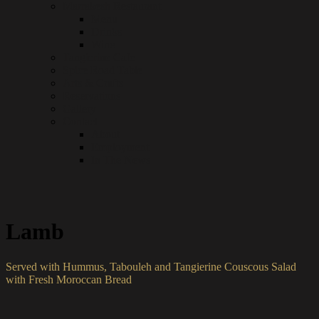
Marrakesh Restaurant
Menu
Drinks
Wine
Tangierine Cafe
Spice Road Table
Arts & Crafts
Reservations
Gallery
Contact
About
Employment
In The News
Lamb
Served with Hummus, Tabouleh and Tangierine Couscous Salad
with Fresh Moroccan Bread