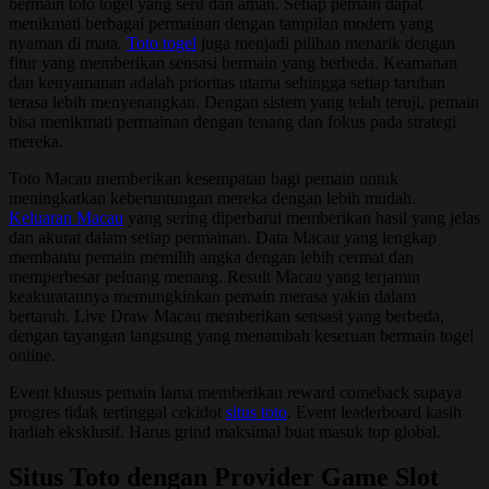
bermain toto togel yang seru dan aman. Setiap pemain dapat
menikmati berbagai permainan dengan tampilan modern yang
nyaman di mata.
Toto togel
juga menjadi pilihan menarik dengan
fitur yang memberikan sensasi bermain yang berbeda. Keamanan
dan kenyamanan adalah prioritas utama sehingga setiap taruhan
terasa lebih menyenangkan. Dengan sistem yang telah teruji, pemain
bisa menikmati permainan dengan tenang dan fokus pada strategi
mereka.
Toto Macau memberikan kesempatan bagi pemain untuk
meningkatkan keberuntungan mereka dengan lebih mudah.
Keluaran Macau
yang sering diperbarui memberikan hasil yang jelas
dan akurat dalam setiap permainan. Data Macau yang lengkap
membantu pemain memilih angka dengan lebih cermat dan
memperbesar peluang menang. Result Macau yang terjamin
keakuratannya memungkinkan pemain merasa yakin dalam
bertaruh. Live Draw Macau memberikan sensasi yang berbeda,
dengan tayangan langsung yang menambah keseruan bermain togel
online.
Event khusus pemain lama memberikan reward comeback supaya
progres tidak tertinggal cekidot
situs toto
. Event leaderboard kasih
hadiah eksklusif. Harus grind maksimal buat masuk top global.
Situs Toto dengan Provider Game Slot