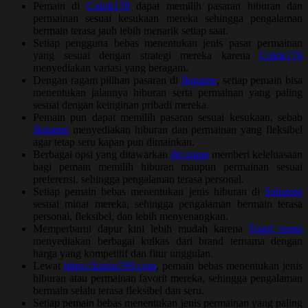
Pemain di
Colok178
dapat memilih pasaran hiburan dan
permainan sesuai kesukaan mereka sehingga pengalaman
bermain terasa jauh lebih menarik setiap saat.
Setiap pengguna bebas menentukan jenis pasar permainan
yang sesuai dengan strategi mereka karena
Colok178
menyediakan variasi yang beragam.
Dengan ragam pilihan pasaran di
Jktgame
, setiap pemain bisa
menentukan jalannya hiburan serta permainan yang paling
sesuai dengan keinginan pribadi mereka.
Pemain pun dapat memilih pasaran sesuai kesukaan, sebab
Jktgame
menyediakan hiburan dan permainan yang fleksibel
agar tetap seru kapan pun dimainkan.
Berbagai opsi yang ditawarkan
Jkt game
memberi keleluasaan
bagi pemain memilih hiburan maupun permainan sesuai
preferensi, sehingga pengalaman terasa personal.
Setiap pemain bebas menentukan jenis hiburan di
Sabatoto
sesuai minat mereka, sehingga pengalaman bermain terasa
personal, fleksibel, dan lebih menyenangkan.
Memperbarui dapur kini lebih mudah karena
Togel resmi
menyediakan berbagai kulkas dari brand ternama dengan
harga yang kompetitif dan fitur unggulan.
Lewat
https://kaisar789.com
, pemain bebas menentukan jenis
hiburan atau permainan favorit mereka, sehingga pengalaman
bermain selalu terasa fleksibel dan seru.
Setiap pemain bebas menentukan jenis permainan yang paling