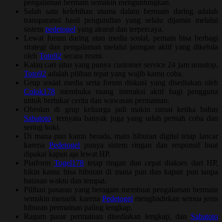
pengalaman bermain semakin menguntungkan.
Salah satu kelebihan utama dalam bermain daring adalah
transparansi hasil pengundian yang selalu dijamin melalui
sistem
pedetogel
yang akurat dan terpercaya.
Lewat forum daring atau media sosial, pemain bisa berbagi
strategi dan pengalaman melalui jaringan aktif yang dikelola
oleh
Toto92
secara resmi.
Kalau cari situs yang punya customer service 24 jam nonstop,
Toto92
adalah pilihan tepat yang wajib kamu coba.
Grup sosial media serta forum diskusi yang disediakan oleh
Colok178
membuka ruang interaksi aktif bagi pengguna
untuk bertukar cerita dan wawasan permainan.
Obrolan di grup keluarga jadi makin ramai ketika bahas
Sabatoto
, ternyata banyak juga yang udah pernah coba dan
sering hoki.
Di mana pun kamu berada, main hiburan digital tetap lancar
karena
Pedetogel
punya sistem ringan dan responsif buat
dipakai kapan aja lewat HP.
Platform
Togel178
tetap ringan dan cepat diakses dari HP,
bikin kamu bisa hiburan di mana pun dan kapan pun tanpa
batasan waktu dan tempat.
Pilihan pasaran yang beragam membuat pengalaman bermain
semakin menarik karena
Pedetogel
menghadirkan semua jenis
hiburan permainan paling lengkap.
Ragam pasar permainan disediakan lengkap, dan
Sabatoto