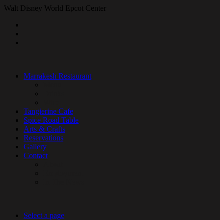
Walt Disney World Epcot Center
Marrakesh Restaurant
Menu
Drinks
Wine
Tangierine Cafe
Spice Road Table
Arts & Crafts
Reservations
Gallery
Contact
About
Employment
In The News
Select a page