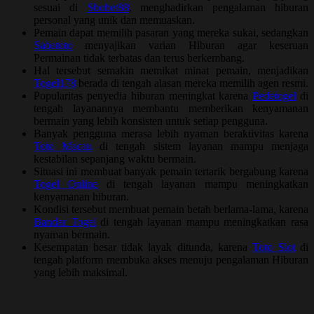
sesuai di
Sbobet88
, menghadirkan pengalaman hiburan
personal yang unik dan memuaskan.
Pemain dapat memilih pasaran yang mereka sukai, sedangkan
Sabatoto
menyajikan varian Hiburan agar keseruan
Permainan tidak terbatas dan terus berkembang.
Hal tersebut semakin memikat minat pemain, menjadikan
Togel178
berada di tengah alasan mereka memilih agen resmi.
Popularitas penyedia hiburan meningkat karena
Pedetogel
di
tengah layanannya membantu memberikan kenyamanan
bermain yang lebih konsisten untuk setiap pengguna.
Banyak pengguna merasa lebih nyaman beraktivitas karena
Toto Macau
di tengah sistem layanan mampu menjaga
kestabilan sepanjang waktu bermain.
Situasi ini membuat banyak pemain tertarik bergabung karena
Togel Online
di tengah layanan mampu meningkatkan
kenyamanan hiburan.
Kondisi tersebut membuat pemain betah berlama-lama, karena
Bandar Togel
di tengah layanan mampu meningkatkan rasa
nyaman bermain.
Kesempatan besar tidak layak ditunda, karena
Toto Slot
di
tengah platform membuka akses menuju pengalaman Hiburan
yang lebih maksimal.