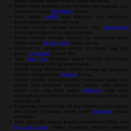
kepada customer service resmi di bandar toto online.
Pemain dapat menikmati game Keseruan dari pragmatic play
dan lainnya dengan
Slot Online
nyaman.
Agen taruhan
Slot88
resmi terpercaya kini mendukung
banyak bahasa dan jenis mata uang.
Mereka berjanji menjaga kejujuran dan
kampuspoker
ketransparan dalam semua operasi mereka.
Mereka bertekad menjaga integritas dan transparansi dalam
seluruh operasi
Slot Bet Kecil
mereka saat ini.
Kelebihan ini menjadikan mereka opsi teratas bagi para
penjudi
Novaslo88
Aktivitas Seru.
Agen
Situs Toto
Permainan Digital Terbesar menawarkan
berbagai pasaran Olahraga yang menarik.
Website sering memberikan insentif menarik agar pengguna
semakin senang bermain
Sabatoto
di sana.
Dengan semakin banyaknya pilihan permainan daring, para
pemain bisa menikmati berbagai hiburan yang menarik
dengan cara yang lebih praktis.
Pedetogel
hadir untuk
memberikan pengalaman bermain terbaik dengan sistem yang
aman dan adil.
Pengalaman bermain yang adil dan transparan selalu dijamin
oleh Bandar Permainan Resmi seperti
Pedetogel
pasaran
terlengkap.
Tidak heran jika banyak pemain menjatuhkan pilihan pada
live draw macau
, karena keandalan sistemnya membuat