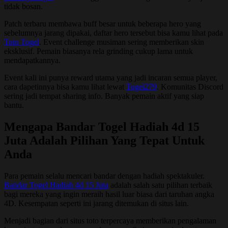
tidak bosan.
Patch terbaru membawa buff besar untuk beberapa hero yang
sebelumnya jarang dipakai, daftar hero tersebut bisa kamu lihat pada
Toto Togel
. Event challenge musiman sering memberikan skin
eksklusif. Pemain biasanya rela grinding cukup lama untuk
mendapatkannya.
Event kali ini punya reward utama yang jadi incaran semua player,
cara dapetinnya bisa kamu lihat lewat
Togel279
. Komunitas Discord
sering jadi tempat sharing info. Banyak pemain aktif yang siap
bantu.
Mengapa Bandar Togel Hadiah 4d 15
Juta Adalah Pilihan Yang Tepat Untuk
Anda
Para pemain selalu mencari bandar dengan hadiah spektakuler.
Bandar Togel Hadiah 4d 15 Juta
adalah salah satu pilihan terbaik
bagi mereka yang ingin meraih hasil luar biasa dari taruhan angka
4D. Kesempatan seperti ini jarang ditemukan di situs lain.
Menjadi bagian dari situs toto terpercaya memberikan pengalaman