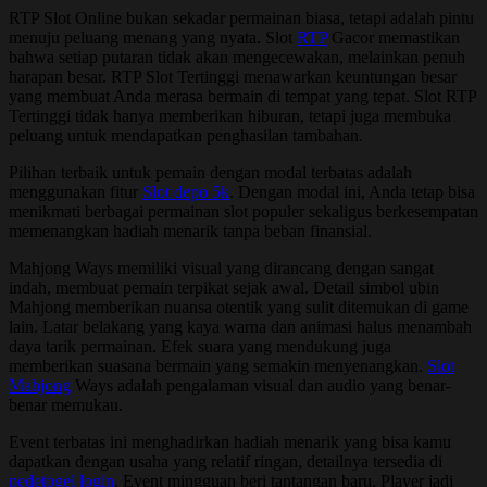
RTP Slot Online bukan sekadar permainan biasa, tetapi adalah pintu
menuju peluang menang yang nyata. Slot
RTP
Gacor memastikan
bahwa setiap putaran tidak akan mengecewakan, melainkan penuh
harapan besar. RTP Slot Tertinggi menawarkan keuntungan besar
yang membuat Anda merasa bermain di tempat yang tepat. Slot RTP
Tertinggi tidak hanya memberikan hiburan, tetapi juga membuka
peluang untuk mendapatkan penghasilan tambahan.
Pilihan terbaik untuk pemain dengan modal terbatas adalah
menggunakan fitur
Slot depo 5k
. Dengan modal ini, Anda tetap bisa
menikmati berbagai permainan slot populer sekaligus berkesempatan
memenangkan hadiah menarik tanpa beban finansial.
Mahjong Ways memiliki visual yang dirancang dengan sangat
indah, membuat pemain terpikat sejak awal. Detail simbol ubin
Mahjong memberikan nuansa otentik yang sulit ditemukan di game
lain. Latar belakang yang kaya warna dan animasi halus menambah
daya tarik permainan. Efek suara yang mendukung juga
memberikan suasana bermain yang semakin menyenangkan.
Slot
Mahjong
Ways adalah pengalaman visual dan audio yang benar-
benar memukau.
Event terbatas ini menghadirkan hadiah menarik yang bisa kamu
dapatkan dengan usaha yang relatif ringan, detailnya tersedia di
pedetogel login
. Event mingguan beri tantangan baru. Player jadi