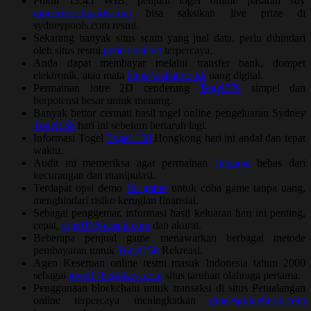
Pukul 13.45 WIB, penjudi togel online pasaran sdy
modernbrideparis.com
bisa saksikan live prize di
sydneypools.com resmi.
Sekarang banyak situs scam yang jual data, perlu dihindari
oleh situs resmi
pedetogel.bet
terpercaya.
Anda dapat membayar melalui transfer bank, dompet
elektronik, atau mata
https://sabatoto.id/
uang digital.
Permainan lotre 2D cenderung
Togel279
simpel dan
berpotensi besar untuk menang.
Banyak bettor cermati hasil togel online pengeluaran Sydney
Togel158
hari ini sebelum bertaruh lagi.
Informasi Togel
Togel 158
Hongkong hari ini andal dan tepat
waktu.
Audit ini memeriksa agar permainan
Jktgame
bebas dari
kecurangan dan manipulasi.
Terdapat opsi demo
Jkt game
untuk coba game tanpa uang,
menghindari risiko kerugian finansial.
Sebagai penggemar, informasi hasil keluaran hari ini penting,
cepat,
togel178masuk.com
dan akurat.
Beberapa penjual game menawarkan berbagai metode
pembayaran untuk
Togel158
Rekreasi.
Agen Keseruan online resmi masuk Indonesia tahun 2000
sebagai
togel178.sg-host.com
situs taruhan olahraga pertama.
Penggunaan blockchain untuk transaksi di situs Petualangan
online terpercaya meningkatkan
gracesguidebook.com