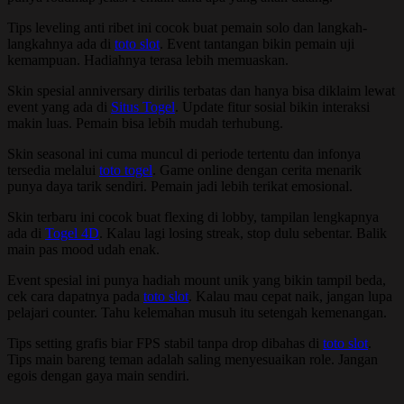
Tips leveling anti ribet ini cocok buat pemain solo dan langkah-
langkahnya ada di
toto slot
. Event tantangan bikin pemain uji
kemampuan. Hadiahnya terasa lebih memuaskan.
Skin spesial anniversary dirilis terbatas dan hanya bisa diklaim lewat
event yang ada di
Situs Togel
. Update fitur sosial bikin interaksi
makin luas. Pemain bisa lebih mudah terhubung.
Skin seasonal ini cuma muncul di periode tertentu dan infonya
tersedia melalui
toto togel
. Game online dengan cerita menarik
punya daya tarik sendiri. Pemain jadi lebih terikat emosional.
Skin terbaru ini cocok buat flexing di lobby, tampilan lengkapnya
ada di
Togel 4D
. Kalau lagi losing streak, stop dulu sebentar. Balik
main pas mood udah enak.
Event spesial ini punya hadiah mount unik yang bikin tampil beda,
cek cara dapatnya pada
toto slot
. Kalau mau cepat naik, jangan lupa
pelajari counter. Tahu kelemahan musuh itu setengah kemenangan.
Tips setting grafis biar FPS stabil tanpa drop dibahas di
toto slot
.
Tips main bareng teman adalah saling menyesuaikan role. Jangan
egois dengan gaya main sendiri.