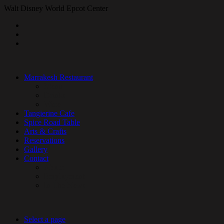
Walt Disney World Epcot Center
Marrakesh Restaurant
Menu
Drinks
Wine
Tangierine Cafe
Spice Road Table
Arts & Crafts
Reservations
Gallery
Contact
About
Employment
In The News
Select a page