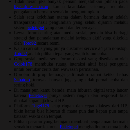
Tidak heran jika banyak pemain menjatuhkan pilihan pada
live draw macau
, karena keandalan sistemnya membuat
pengalaman bermain semakin menguntungkan.
Salah satu kelebihan utama dalam bermain daring adalah
transparansi hasil pengundian yang selalu dijamin melalui
sistem
pedetogel
yang akurat dan terpercaya.
Lewat forum daring atau media sosial, pemain bisa berbagi
strategi dan pengalaman melalui jaringan aktif yang dikelola
oleh
Toto92
secara resmi.
Kalau cari situs yang punya customer service 24 jam nonstop,
Toto92
adalah pilihan tepat yang wajib kamu coba.
Grup sosial media serta forum diskusi yang disediakan oleh
Colok178
membuka ruang interaksi aktif bagi pengguna
untuk bertukar cerita dan wawasan permainan.
Obrolan di grup keluarga jadi makin ramai ketika bahas
Sabatoto
, ternyata banyak juga yang udah pernah coba dan
sering hoki.
Di mana pun kamu berada, main hiburan digital tetap lancar
karena
Pedetogel
punya sistem ringan dan responsif buat
dipakai kapan aja lewat HP.
Platform
Togel178
tetap ringan dan cepat diakses dari HP,
bikin kamu bisa hiburan di mana pun dan kapan pun tanpa
batasan waktu dan tempat.
Pilihan pasaran yang beragam membuat pengalaman bermain
semakin menarik karena
Pedetogel
menghadirkan semua jenis