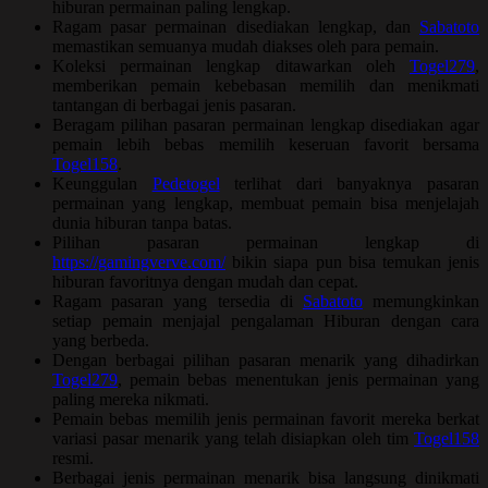
hiburan permainan paling lengkap.
Ragam pasar permainan disediakan lengkap, dan
Sabatoto
memastikan semuanya mudah diakses oleh para pemain.
Koleksi permainan lengkap ditawarkan oleh
Togel279
,
memberikan pemain kebebasan memilih dan menikmati
tantangan di berbagai jenis pasaran.
Beragam pilihan pasaran permainan lengkap disediakan agar
pemain lebih bebas memilih keseruan favorit bersama
Togel158
.
Keunggulan
Pedetogel
terlihat dari banyaknya pasaran
permainan yang lengkap, membuat pemain bisa menjelajah
dunia hiburan tanpa batas.
Pilihan pasaran permainan lengkap di
https://gamingverve.com/
bikin siapa pun bisa temukan jenis
hiburan favoritnya dengan mudah dan cepat.
Ragam pasaran yang tersedia di
Sabatoto
memungkinkan
setiap pemain menjajal pengalaman Hiburan dengan cara
yang berbeda.
Dengan berbagai pilihan pasaran menarik yang dihadirkan
Togel279
, pemain bebas menentukan jenis permainan yang
paling mereka nikmati.
Pemain bebas memilih jenis permainan favorit mereka berkat
variasi pasar menarik yang telah disiapkan oleh tim
Togel158
resmi.
Berbagai jenis permainan menarik bisa langsung dinikmati