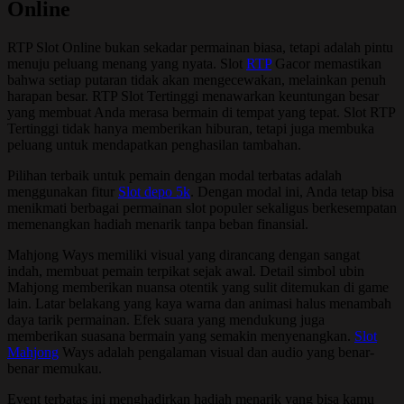
Online
RTP Slot Online bukan sekadar permainan biasa, tetapi adalah pintu
menuju peluang menang yang nyata. Slot
RTP
Gacor memastikan
bahwa setiap putaran tidak akan mengecewakan, melainkan penuh
harapan besar. RTP Slot Tertinggi menawarkan keuntungan besar
yang membuat Anda merasa bermain di tempat yang tepat. Slot RTP
Tertinggi tidak hanya memberikan hiburan, tetapi juga membuka
peluang untuk mendapatkan penghasilan tambahan.
Pilihan terbaik untuk pemain dengan modal terbatas adalah
menggunakan fitur
Slot depo 5k
. Dengan modal ini, Anda tetap bisa
menikmati berbagai permainan slot populer sekaligus berkesempatan
memenangkan hadiah menarik tanpa beban finansial.
Mahjong Ways memiliki visual yang dirancang dengan sangat
indah, membuat pemain terpikat sejak awal. Detail simbol ubin
Mahjong memberikan nuansa otentik yang sulit ditemukan di game
lain. Latar belakang yang kaya warna dan animasi halus menambah
daya tarik permainan. Efek suara yang mendukung juga
memberikan suasana bermain yang semakin menyenangkan.
Slot
Mahjong
Ways adalah pengalaman visual dan audio yang benar-
benar memukau.
Event terbatas ini menghadirkan hadiah menarik yang bisa kamu