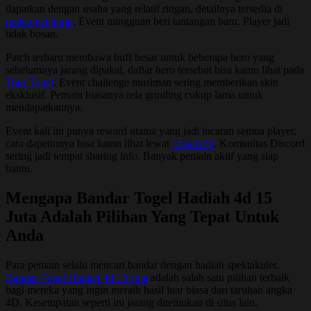
dapatkan dengan usaha yang relatif ringan, detailnya tersedia di
pedetogel login
. Event mingguan beri tantangan baru. Player jadi
tidak bosan.
Patch terbaru membawa buff besar untuk beberapa hero yang
sebelumnya jarang dipakai, daftar hero tersebut bisa kamu lihat pada
Toto Togel
. Event challenge musiman sering memberikan skin
eksklusif. Pemain biasanya rela grinding cukup lama untuk
mendapatkannya.
Event kali ini punya reward utama yang jadi incaran semua player,
cara dapetinnya bisa kamu lihat lewat
Togel279
. Komunitas Discord
sering jadi tempat sharing info. Banyak pemain aktif yang siap
bantu.
Mengapa Bandar Togel Hadiah 4d 15
Juta Adalah Pilihan Yang Tepat Untuk
Anda
Para pemain selalu mencari bandar dengan hadiah spektakuler.
Bandar Togel Hadiah 4d 15 Juta
adalah salah satu pilihan terbaik
bagi mereka yang ingin meraih hasil luar biasa dari taruhan angka
4D. Kesempatan seperti ini jarang ditemukan di situs lain.